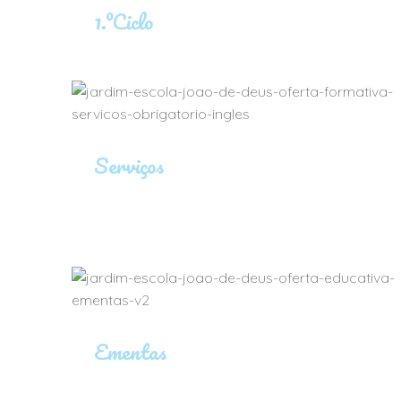
1.ºCiclo
Serviços
Ementas